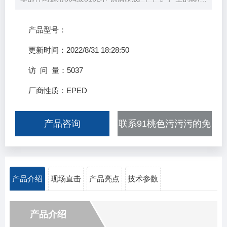
水纯度高、无热原，符合中国药典2005年版注
射用水各项质量指标规定。是各 种血液制品、
产品型号：
针剂、大输液、生物抗菌等药品生产厂家及饮
用蒸馅水生产厂的理想设备。
更新时间：
2022/8/31 18:28:50
访 问 量：
5037
厂商性质：
EPED
产品咨询
联系91桃色污污污的免
费下载
产品介绍
现场直击
产品亮点
技术参数
产品介绍