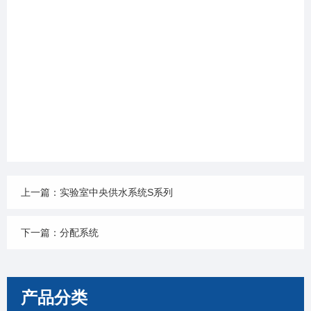
上一篇：实验室中央供水系统S系列
下一篇：分配系统
产品分类